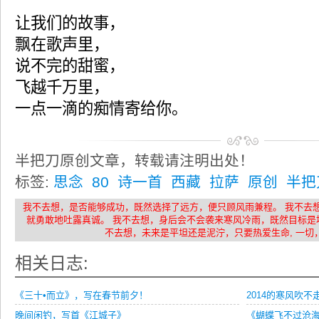
让我们的故事，
飘在歌声里，
说不完的甜蜜，
飞越千万里，
一点一滴的痴情寄给你。
半把刀原创文章，转载请注明出处！
标签:
思念
80
诗一首
西藏
拉萨
原创
半把
我不去想，是否能够成功，既然选择了远方，便只顾风雨兼程。 我不去
就勇敢地吐露真诚。 我不去想，身后会不会袭来寒风冷雨，既然目标是
不去想，未来是平坦还是泥泞，只要热爱生命, 一切
相关日志:
《三十•而立》，写在春节前夕！
2014的寒风吹
晚间闲钓，写首《江城子》
《蝴蝶飞不过沧