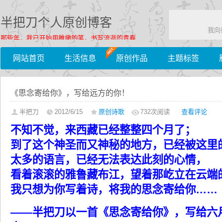
半把刀个人原创博客
我向
那些年，我已开始用稚嫩的笔，书写流逝的青春……
网站首页
生活信息
原创作品
主题标签
《思念寄给你》，写给远方的你！
半把刀
2012/6/15
原创诗歌
732
次阅读
查看评论
不知不觉，来西藏已经整整四个月了；
到了这个神圣而又神秘的地方，已经被这里
太多的语言，已经无法表达此刻的心情，
看着滚滚的雅鲁藏布江，望着那屹立在云端
我只想为你写着诗，将我的思念寄给你……
——
半把刀以一首《思念寄给你》，写给六